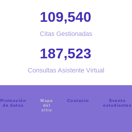
,
1
0
9
5
4
0
Citas Gestionadas
,
1
8
7
5
2
3
Consultas Asistente Virtual
Protección
Mapa
Evento
Contacto
de datos
del
estudiantes
sitio