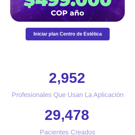
Iniciar plan Centro de Estética
,
2
9
5
2
Profesionales Que Usan La Aplicación
,
2
9
4
7
8
Pacientes Creados